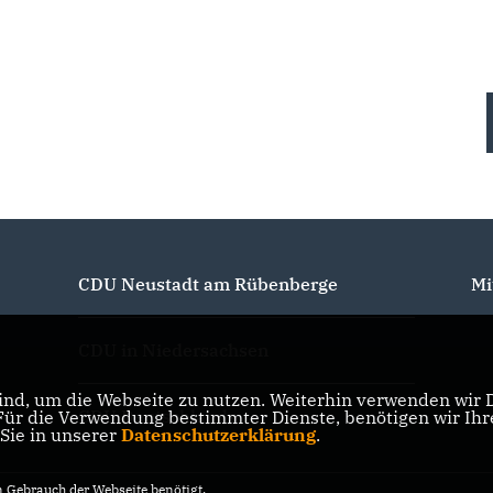
Ortschaft Mariensee
Ortschaft Mariensee
CDU Neustadt am Rübenberge
Mi
CDU in Niedersachsen
nd, um die Webseite zu nutzen. Weiterhin verwenden wir Di
CDU Deutschlands
r die Verwendung bestimmter Dienste, benötigen wir Ihre 
 Sie in unserer
Datenschutzerklärung
.
Gebrauch der Webseite benötigt.